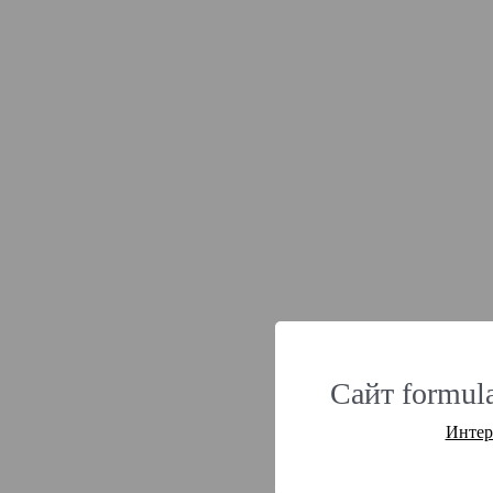
Сайт formul
Интер