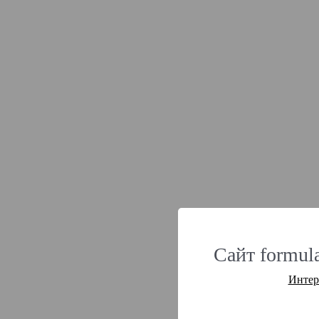
Сайт formul
Интер