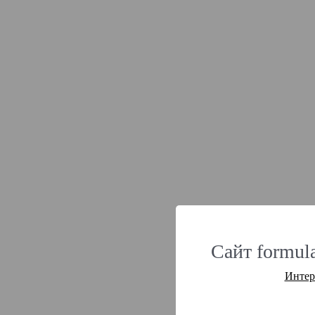
Сайт formul
Интер